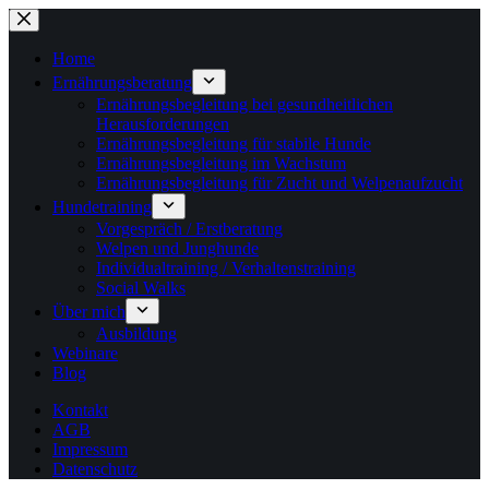
Zum
Inhalt
springen
Home
Ernährungsberatung
Ernährungsbegleitung bei gesundheitlichen
Herausforderungen
Ernährungsbegleitung für stabile Hunde
Ernährungsbegleitung im Wachstum
Ernährungsbegleitung für Zucht und Welpenaufzucht
Hundetraining
Vorgespräch / Erstberatung
Welpen und Junghunde
Individualtraining / Verhaltenstraining
Social Walks
Über mich
Ausbildung
Webinare
Blog
Kontakt
AGB
Impressum
Datenschutz