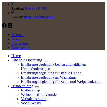
Telefon:
079 878 07 84
E-Mail:
info@pfotenwohl.li
Kontakt
AGB
Impressum
Datenschutz
Home
Ernährungsberatung
Ernährungsbegleitung bei gesundheitlichen
Herausforderungen
Ernährungsbegleitung für stabile Hunde
Ernährungsbegleitung im Wachstum
Ernährungsbegleitung für Zucht und Welpenaufzucht
Hundetraining
Erstberatung
Welpen und Junghunde
Verhaltenstraining
Social Walks