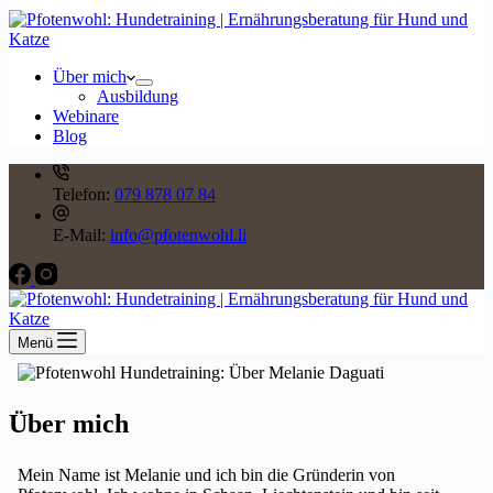
Über mich
Ausbildung
Webinare
Blog
Telefon:
079 878 07 84
E-Mail:
info@pfotenwohl.li
Menü
Über mich
Mein Name ist Melanie und ich bin die Gründerin von