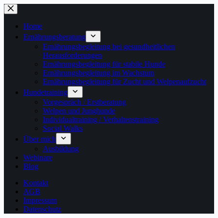
Zum
Inhalt
springen
Home
Ernährungsberatung
Ernährungsbegleitung bei gesundheitlichen
Herausforderungen
Ernährungsbegleitung für stabile Hunde
Ernährungsbegleitung im Wachstum
Ernährungsbegleitung für Zucht und Welpenaufzucht
Hundetraining
Vorgespräch / Erstberatung
Welpen und Junghunde
Individualtraining / Verhaltenstraining
Social Walks
Über mich
Ausbildung
Webinare
Blog
Kontakt
AGB
Impressum
Datenschutz