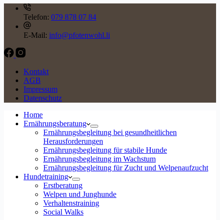
Telefon:
079 878 07 84
E-Mail:
info@pfotenwohl.li
Kontakt
AGB
Impressum
Datenschutz
Home
Ernährungsberatung
Ernährungsbegleitung bei gesundheitlichen
Herausforderungen
Ernährungsbegleitung für stabile Hunde
Ernährungsbegleitung im Wachstum
Ernährungsbegleitung für Zucht und Welpenaufzucht
Hundetraining
Erstberatung
Welpen und Junghunde
Verhaltenstraining
Social Walks