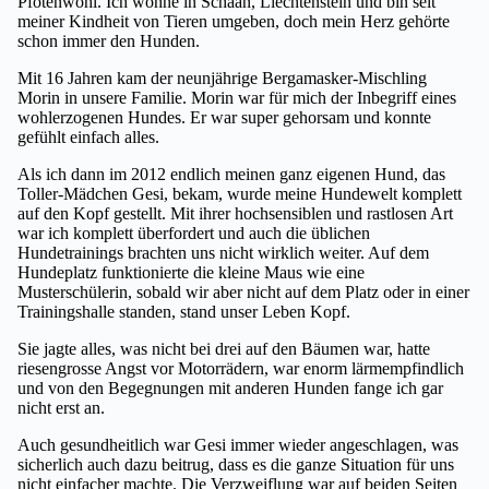
Pfotenwohl. Ich wohne in Schaan, Liechtenstein und bin seit
meiner Kindheit von Tieren umgeben, doch mein Herz gehörte
schon immer den Hunden.
Mit 16 Jahren kam der neunjährige Bergamasker-Mischling
Morin in unsere Familie. Morin war für mich der Inbegriff eines
wohlerzogenen Hundes. Er war super gehorsam und konnte
gefühlt einfach alles.
Als ich dann im 2012 endlich meinen ganz eigenen Hund, das
Toller-Mädchen Gesi, bekam, wurde meine Hundewelt komplett
auf den Kopf gestellt. Mit ihrer hochsensiblen und rastlosen Art
war ich komplett überfordert und auch die üblichen
Hundetrainings brachten uns nicht wirklich weiter. Auf dem
Hundeplatz funktionierte die kleine Maus wie eine
Musterschülerin, sobald wir aber nicht auf dem Platz oder in einer
Trainingshalle standen, stand unser Leben Kopf.
Sie jagte alles, was nicht bei drei auf den Bäumen war, hatte
riesengrosse Angst vor Motorrädern, war enorm lärmempfindlich
und von den Begegnungen mit anderen Hunden fange ich gar
nicht erst an.
Auch gesundheitlich war Gesi immer wieder angeschlagen, was
sicherlich auch dazu beitrug, dass es die ganze Situation für uns
nicht einfacher machte. Die Verzweiflung war auf beiden Seiten