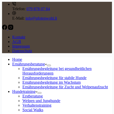
Telefon:
079 878 07 84
E-Mail:
info@pfotenwohl.li
Kontakt
AGB
Impressum
Datenschutz
Home
Ernährungsberatung
Ernährungsbegleitung bei gesundheitlichen
Herausforderungen
Ernährungsbegleitung für stabile Hunde
Ernährungsbegleitung im Wachstum
Ernährungsbegleitung für Zucht und Welpenaufzucht
Hundetraining
Erstberatung
Welpen und Junghunde
Verhaltenstraining
Social Walks