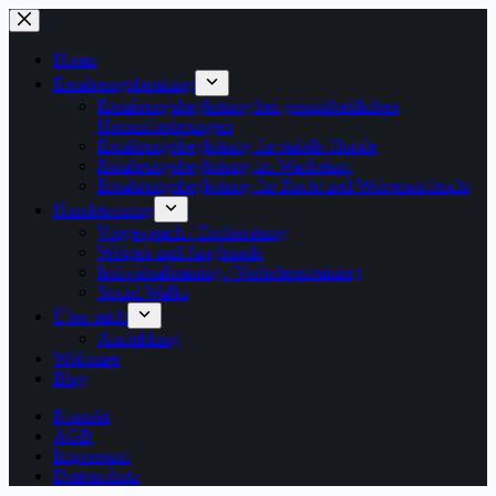
Zum
Inhalt
springen
Home
Ernährungsberatung
Ernährungsbegleitung bei gesundheitlichen
Herausforderungen
Ernährungsbegleitung für stabile Hunde
Ernährungsbegleitung im Wachstum
Ernährungsbegleitung für Zucht und Welpenaufzucht
Hundetraining
Vorgespräch / Erstberatung
Welpen und Junghunde
Individualtraining / Verhaltenstraining
Social Walks
Über mich
Ausbildung
Webinare
Blog
Kontakt
AGB
Impressum
Datenschutz